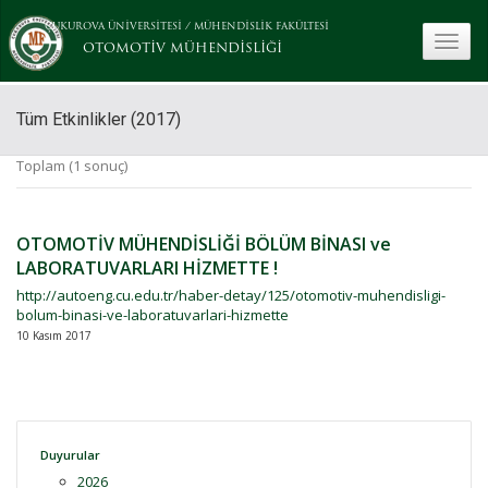
ÇUKUROVA ÜNİVERSİTESİ
/
MÜHENDİSLİK FAKÜLTESİ
toggle
OTOMOTİV MÜHENDİSLİĞİ
Tüm Etkinlikler (2017)
Toplam (1 sonuç)
OTOMOTİV MÜHENDİSLİĞİ BÖLÜM BİNASI ve
LABORATUVARLARI HİZMETTE !
http://autoeng.cu.edu.tr/haber-detay/125/otomotiv-muhendisligi-
bolum-binasi-ve-laboratuvarlari-hizmette
10 Kasım 2017
Duyurular
2026