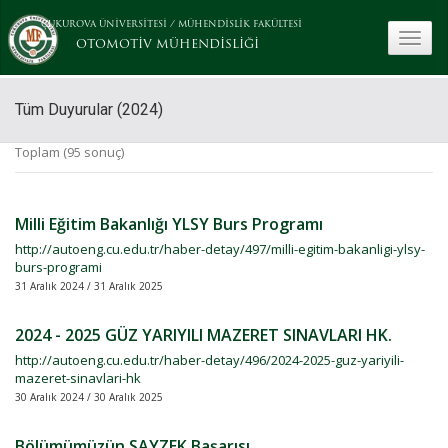
ÇUKUROVA ÜNİVERSİTESİ
/
MÜHENDİSLİK FAKÜLTESİ
toggle
OTOMOTİV MÜHENDİSLİĞİ
Tüm Duyurular (2024)
Toplam (95 sonuç)
Milli Eğitim Bakanlığı YLSY Burs Programı
http://autoeng.cu.edu.tr/haber-detay/497/milli-egitim-bakanligi-ylsy-
burs-programi
31 Aralık 2024 / 31 Aralık 2025
2024 - 2025 GÜZ YARIYILI MAZERET SINAVLARI HK.
http://autoeng.cu.edu.tr/haber-detay/496/2024-2025-guz-yariyili-
mazeret-sinavlari-hk
30 Aralık 2024 / 30 Aralık 2025
Bölümümüzün SAYZEK Başarısı