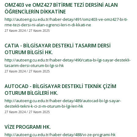
OMZ403 ve OMZ427 BİTİRME TEZİ DERSİNİ ALAN
ÖĞRENCİLERİN DİKKATİNE
http://autoeng.cu.edu.tr/haber-detay/491/omz403-ve-omz427-bi-ti-
rme-tezi-dersi-ni-alan-ogrenci-leri-n-di-kkati-ne
27 Kasım 2024 / 27 Kasım 2025
CATIA - BİLGİSAYAR DESTEKLİ TASARIM DERSİ
OTURUM BİLGİSİ HK.
http://autoeng.cu.edu.tr/haber-detay/490/catia-bi-lgi-sayar-destekli-
tasarim-dersi-oturum-bi-lgi-si-hk
27 Kasım 2024 / 27 Kasım 2025
AUTOCAD - BİLGİSAYAR DESTEKLİ TEKNİK ÇİZİM
OTURUM BİLGİLERİ HK.
http://autoeng.cu.edu.tr/haber-detay/489/autocad-bi-lgi-sayar-
destekli-tekni-k-ci-zi-m-oturum-bi-lgi-leri-hk
27 Kasım 2024 / 27 Kasım 2025
VİZE PROGRAMI HK.
http://autoeng.cu.edu.tr/haber-detay/488/vi-ze-programi-hk